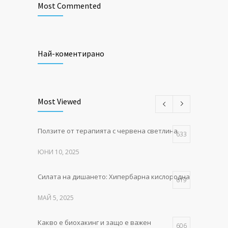
Most Commented
Най-коментирано
Most Viewed
Ползите от терапията с червена светлина
633
ЮНИ 10, 2025
Силата на дишането: Хипербарна кислородна терапия в P
619
МАЙ 5, 2025
Какво е биохакинг и защо е важен
606