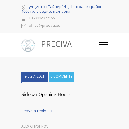
ул. „Антон Тайнер“ 41, Централен район,
4000 гр.Пловдив, България
+359882977155
office@preciva.eu
PRECIVA
май 7, 2021
0 COMMENTS
Sidebar Opening Hours
Leave a reply
ALEX CHYSTIKOV