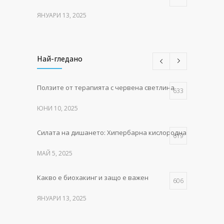
ЯНУАРИ 13, 2025
MITO LIGHT® – червената
547
светлина, която събужда клетките
Най-гледано
НОЕМВРИ 11, 2025
Ползите от терапията с червена светлина
Как тялото се изцелява само –
633
488
тайните на естествената тъканна регенерация
ЮНИ 10, 2025
ФЕВРУАРИ 10, 2025
Силата на дишането: Хипербарна кислородна терапия в P
619
МАЙ 5, 2025
Какво е биохакинг и защо е важен
606
ЯНУАРИ 13, 2025
MITO LIGHT® – червената