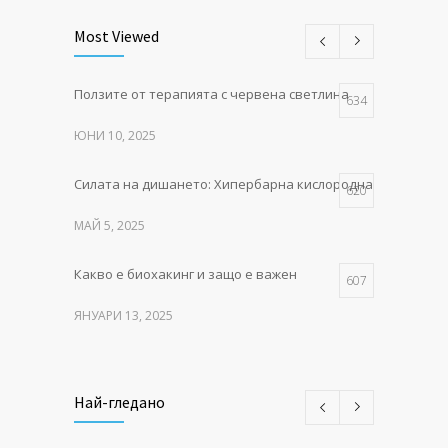
Most Viewed
Ползите от терапията с червена светлина
634
ЮНИ 10, 2025
Силата на дишането: Хипербарна кислородна терапия в P
620
МАЙ 5, 2025
Какво е биохакинг и защо е важен
607
ЯНУАРИ 13, 2025
MITO LIGHT® – червената
549
светлина, която събужда клетките
Най-гледано
НОЕМВРИ 11, 2025