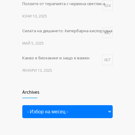
Ползите от терапията с червена светлина
Как тялото се изцелява само –
634
489
тайните на естествената тъканна регенерация
ЮНИ 10, 2025
ФЕВРУАРИ 10, 2025
Силата на дишането: Хипербарна кислородна терапия в P
620
МАЙ 5, 2025
Какво е биохакинг и защо е важен
607
ЯНУАРИ 13, 2025
MITO LIGHT® – червената
549
светлина, която събужда клетките
Archives
Archives
НОЕМВРИ 11, 2025
Как тялото се изцелява само –
489
тайните на естествената тъканна регенерация
ФЕВРУАРИ 10, 2025