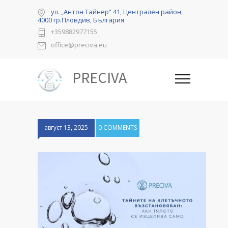
ул. „Антон Тайнер“ 41, Централен район,
4000 гр.Пловдив, България
+359882977155
office@preciva.eu
PRECIVA
август 13, 2025
0 COMMENTS