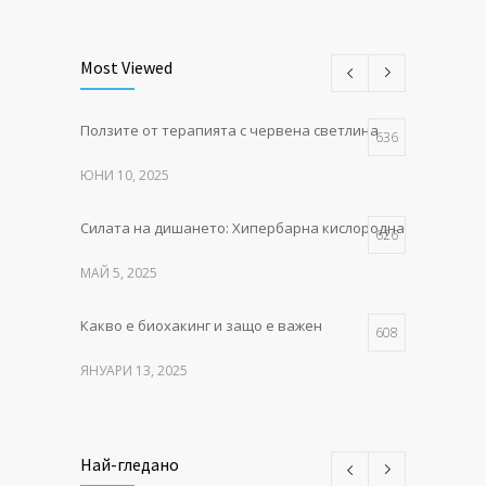
Most Viewed
Ползите от терапията с червена светлина
636
ЮНИ 10, 2025
Силата на дишането: Хипербарна кислородна терапия в P
626
МАЙ 5, 2025
Какво е биохакинг и защо е важен
608
ЯНУАРИ 13, 2025
MITO LIGHT® – червената
552
светлина, която събужда клетките
Най-гледано
НОЕМВРИ 11, 2025