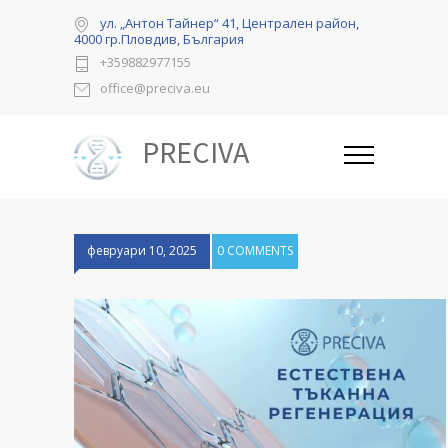
ул. „Антон Тайнер“ 41, Централен район,
4000 гр.Пловдив, България
+359882977155
office@preciva.eu
PRECIVA
февруари 10, 2025
0 COMMENTS