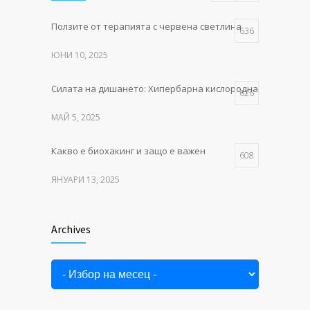
Ползите от терапията с червена светлина
Как тялото се изцелява само –
636
491
тайните на естествената тъканна регенерация
ЮНИ 10, 2025
ФЕВРУАРИ 10, 2025
Силата на дишането: Хипербарна кислородна терапия в P
626
МАЙ 5, 2025
Какво е биохакинг и защо е важен
608
ЯНУАРИ 13, 2025
MITO LIGHT® – червената
552
светлина, която събужда клетките
Archives
Archives
НОЕМВРИ 11, 2025
Как тялото се изцелява само –
491
тайните на естествената тъканна регенерация