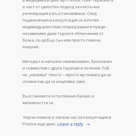
е част от цялостен подход за клетъчна
регенерация и възстановяване. След
първоначална консултация се изготвя
индивидуален план според вашите нужди –
независимо дали търсите облекчение от
болка, по-добър сън или просто повече
енергия.
Методът е напълно неинвазивен, безопасен
и съвместим с други терапии и лечения. Той
не „насилва“ тялото – просто му помага да си
спомни как да се изцелява само.
Възстановете естествения баланс и
жизнеността си.
Научи повече и запази час за консултация в
Preciva още днес.
Leave a reply