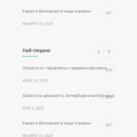
Какво е биохакинг и защо е важен
607
ЯНУАРИ 13, 2025
MITO LIGHT® – червената
549
светлина, която събужда клетките
Най-гледано
НОЕМВРИ 11, 2025
Ползите от терапията с червена светлина
Как тялото се изцелява само –
633
488
тайните на естествената тъканна регенерация
ЮНИ 10, 2025
ФЕВРУАРИ 10, 2025
Силата на дишането: Хипербарна кислородна терапия в P
619
МАЙ 5, 2025
Какво е биохакинг и защо е важен
607
ЯНУАРИ 13, 2025