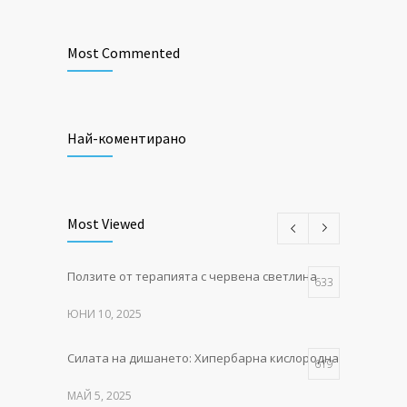
Most Commented
Най-коментирано
Most Viewed
Ползите от терапията с червена светлина
633
ЮНИ 10, 2025
Силата на дишането: Хипербарна кислородна терапия в P
619
МАЙ 5, 2025