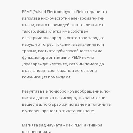
PEMF (Pulsed Electromagnetic Field) терапията
използва нискочестотни електромагнитни
вълни, които взаимодействат с клетките в
тялото. Всяка клетка има собствен
електрически заряд – когато този заряд се
наруши от стрес, токсини, възпаление или
травма, клетката губи способността си да
функционира оптимално. PEMF нежно
„презарежда“ клетките, като им помага да
възстановят своя баланс и естествена
комуникация помежду си.
Резултатът е по-добро кръвообращение, по-
висока доставка на кислород и хранителни
вещества, по-бързо изчистване на токсините
и ускорен процес на възстановяване.
Магията зад науката – как PEMF активира
регенерацията