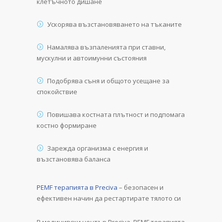
клетъчното дишане
Ускорява възстановяването на тъканите
Намалява възпаленията при ставни,
мускулни и автоимунни състояния
Подобрява съня и общото усещане за
спокойствие
Повишава костната плътност и подпомага
костно формиране
Зарежда организма с енергия и
възстановява баланса
PEMF терапията в Preciva
– безопасен и
ефективен начин да рестартирате тялото си
В медицивски център Preciva, PEMF терапията