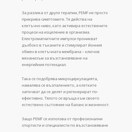
За разлика от други терапии, PEMF не просто
прикрива симптомите. Тя действа на
клетъчно ниво, като активира естествените
процеси на изцеление в организма.
Електромагнитните импулси проникват
дълбоко в тъканите и стимулират йонния
обмен в клетъчната мембрана – ключов
механизъм за възстановяване на
енергийния потенциал.
Така се подобрява микроциркулацията,
намалява се възпалението, а клетките
започват да се делят и регенерират по-
ефективно. Тялото се връща към своето
естествено състояние на баланс и жизненост.
Защо PEMF се използва от професионални
спортисти и специалисти по възстановяване