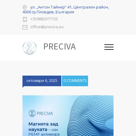
ул. „Антон Тайнер“ 41, Централен район,
4000 гр.Пловдив, България
+359882977155
office@preciva.eu
PRECIVA
октомври 6, 2025
0 COMMENTS