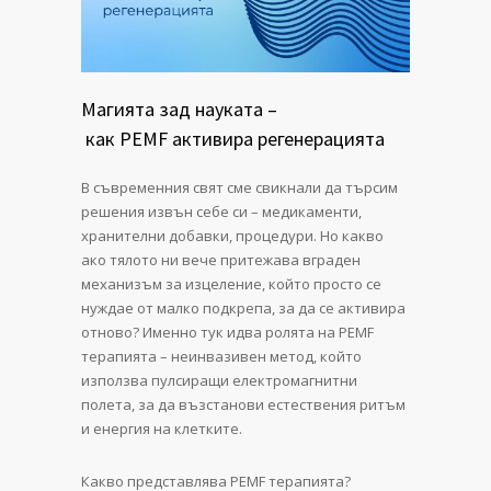
Магията зад науката –
как PEMF активира регенерацията
В съвременния свят сме свикнали да търсим
решения извън себе си – медикаменти,
хранителни добавки, процедури. Но какво
ако тялото ни вече притежава вграден
механизъм за изцеление, който просто се
нуждае от малко подкрепа, за да се активира
отново? Именно тук идва ролята на PEMF
терапията – неинвазивен метод, който
използва пулсиращи електромагнитни
полета, за да възстанови естествения ритъм
и енергия на клетките.
Какво представлява PEMF терапията?