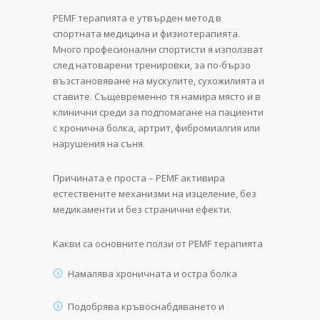
PEMF терапията е утвърден метод в
спортната медицина и физиотерапията.
Много професионални спортисти я използват
след натоварени тренировки, за по-бързо
възстановяване на мускулите, сухожилията и
ставите. Същевременно тя намира място и в
клинични среди за подпомагане на пациенти
с хронична болка, артрит, фибромиалгия или
нарушения на съня.
Причината е проста – PEMF активира
естествените механизми на изцеление, без
медикаменти и без странични ефекти.
Какви са основните ползи от PEMF терапията
Намалява хроничната и остра болка
Подобрява кръвоснабдяването и