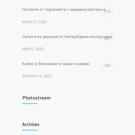
Ползите от терапията с червена светлина
Как тялото се изцелява само –
634
490
тайните на естествената тъканна регенерация
ЮНИ 10, 2025
ФЕВРУАРИ 10, 2025
Силата на дишането: Хипербарна кислородна терапия в P
622
МАЙ 5, 2025
Какво е биохакинг и защо е важен
608
ЯНУАРИ 13, 2025
MITO LIGHT® – червената
550
светлина, която събужда клетките
Photostream
НОЕМВРИ 11, 2025
Как тялото се изцелява само –
490
Archives
тайните на естествената тъканна регенерация
Archives