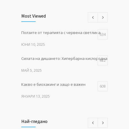
Most Viewed
Ползите от терапията с червена светлина
634
ЮНИ 10, 2025
Силата на дишането: Хипербарна кислородна терапия в P
622
МАЙ 5, 2025
Какво е биохакинг и защо е важен
608
ЯНУАРИ 13, 2025
MITO LIGHT® – червената
550
светлина, която събужда клетките
Най-гледано
НОЕМВРИ 11, 2025