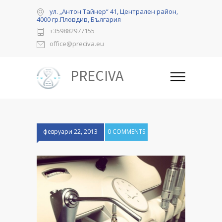
ул. „Антон Тайнер“ 41, Централен район,
4000 гр.Пловдив, България
+359882977155
office@preciva.eu
PRECIVA
февруари 22, 2013
0 COMMENTS