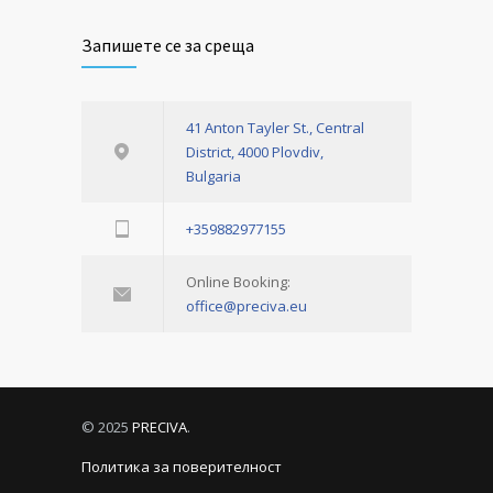
Запишете се за среща
41 Anton Tayler St., Central
District, 4000 Plovdiv,
Bulgaria
+359882977155
Online Booking:
office@preciva.eu
© 2025
PRECIVA
.
Политика за поверителност