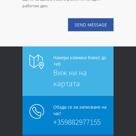
работен ден.
Намери клиника близо до
теб
Виж ни на
картата
Обади се за записване на
час!
+359882977155