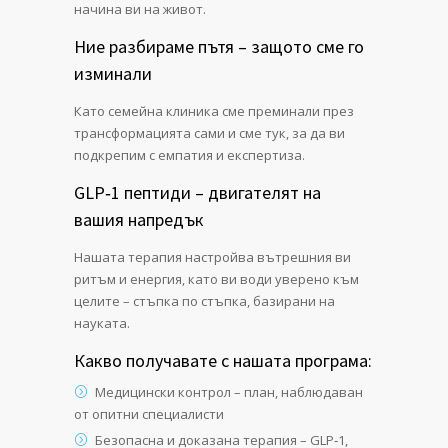
начина ви на живот.
Ние разбираме пътя – защото сме го
изминали
Като семейна клиника сме преминали през
трансформацията сами и сме тук, за да ви
подкрепим с емпатия и експертиза.
GLP‑1 пептиди – двигателят на
вашия напредък
Нашата терапия настройва вътрешния ви
ритъм и енергия, като ви води уверено към
целите – стъпка по стъпка, базирани на
науката.
Какво получавате с нашата програма:
Медицински контрол – план, наблюдаван
от опитни специалисти
Безопасна и доказана терапия – GLP‑1,