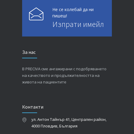
Не се колебай да ни
пишеш!
Изпрати имейл
За нас
В PRECIVA сме ангажирани с подобряването
на качеството и продължителността на
живота на пациентите
Контакти
ул. Антон Тайнър 41, Централен район,
4000 Пловдив, България