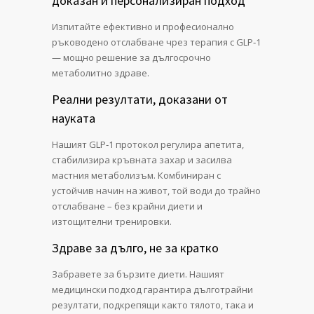
доказан и персонализиран подход
Изпитайте ефективно и професионално
ръководено отслабване чрез терапия с GLP‑1
— мощно решение за дългосрочно
метаболитно здраве.
Реални резултати, доказани от
науката
Нашият GLP‑1 протокол регулира апетита,
стабилизира кръвната захар и засилва
мастния метаболизъм. Комбиниран с
устойчив начин на живот, той води до трайно
отслабване – без крайни диети и
изтощителни тренировки.
Здраве за дълго, не за кратко
Забравете за бързите диети. Нашият
медицински подход гарантира дълготрайни
резултати, подкрепящи както тялото, така и